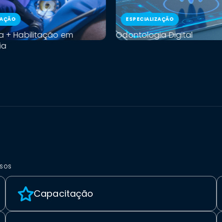
ZAÇÃO
ESPECIALIZAÇÃO
a + Habilitação em
Odontologia Digital
ia
rsos
Capacitação