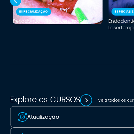
ESPECIALIZAÇÃO
ESPECIALI
Periodontia + Tripla certificação
Endodonti
Laserterap
Explore os CURSOS
Veja todos os cu
Atualização