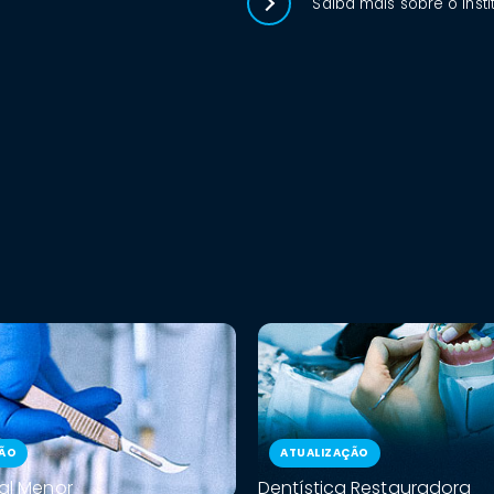
Saiba mais sobre o Insti
ÇÃO
ATUALIZAÇÃO
ral Menor
Dentística Restauradora