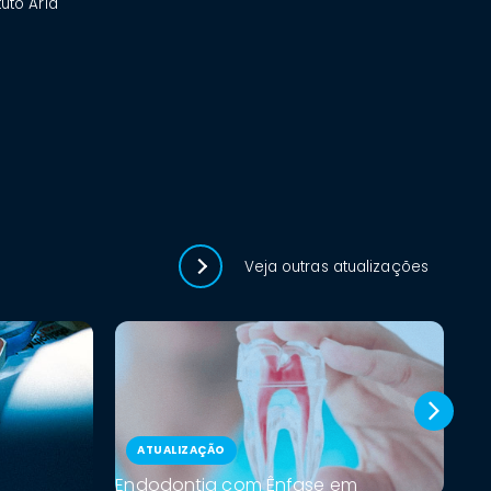
tuto Aria
Veja outras atualizações
ATUALIZAÇÃO
Endodontia com Ênfase em
Ci