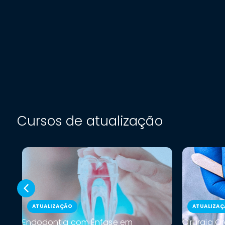
Cursos de atualização
ATUALIZAÇÃO
ATUALIZA
Endodontia com Ênfase em
Cirurgia O