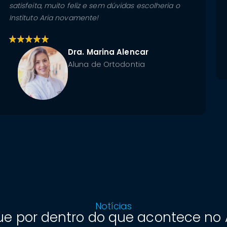
satisfeita, muito feliz e sem dúvidas escolheria o
Instituto Aria novamente!
Dra. Marina Alencar
Aluna de Ortodontia
Notícias
ue por dentro do que acontece no 