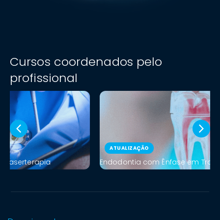
Cursos coordenados pelo
profissional
ATUALIZAÇÃO
Endodontia com Ênfase em Tratamentos de Molares
E