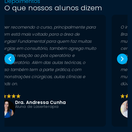
Depoimentos
O que nossos alunos dizem
O instituto tem uma das melhores estruturas de
Brasília para ensino, além do corpo docente
muito respeitado. Esse era o meu foco, me
cercar de profissionais renomados e
respeitados que contribuiriam para o ensino.
Me trouxeram um know how muito bom para o
mercado de trabalho, que me abriu portas
muito boas. Muito satisfeita, muito feliz e sem
dúvidas escolheria o Instituto Aria novamente!
Dra. Marina Alencar
Aluna de Ortodontia