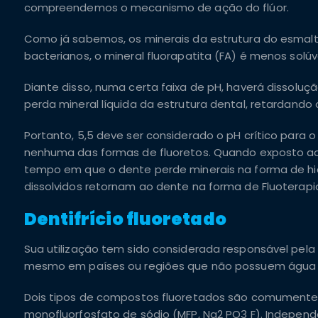
compreendemos o mecanismo de ação do flúor.
Como já sabemos, os minerais da estrutura do esmalt
bacterianos, o mineral fluorapatita (FA) é menos solúv
Diante disso, numa certa faixa de pH, haverá dissolu
perda mineral líquida da estrutura dental, retardando
Portanto, 5,5 deve ser considerado o pH crítico para
nenhuma das formas de fluoretos. Quando exposto ao F,
tempo em que o dente perde minerais na forma de hid
dissolvidos retornam ao dente na forma de Fluoterapi
Dentifrício fluoretado
Sua utilização tem sido considerada responsável pela
mesmo em países ou regiões que não possuem água 
Dois tipos de compostos fluoretados são comumente uti
monofluorfosfato de sódio (MFP, Na2 PO3 F). Indepen