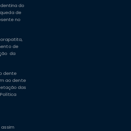
 dentina do
 queda de
esente no
orapatita,
mento de
ação da
 o dente
nam ao dente
oretação das
olítica
s assim