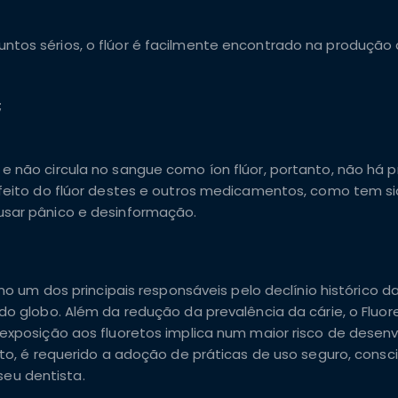
:
ntos sérios, o flúor é facilmente encontrado na produção
;
e não circula no sangue como íon flúor, portanto, não há 
efeito do flúor destes e outros medicamentos, como tem s
usar pânico e desinformação.
 um dos principais responsáveis pelo declínio histórico da
do globo. Além da redução da prevalência da cárie, o Fluor
 exposição aos fluoretos implica num maior risco de desen
nto, é requerido a adoção de práticas de uso seguro, consc
eu dentista.