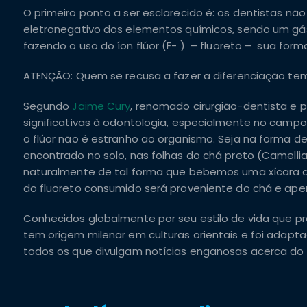
O primeiro ponto a ser esclarecido é: os dentistas nã
eletronegativo dos elementos químicos, sendo um gás 
fazendo o uso do íon flúor (F- )
– fluoreto
– sua forma
ATENÇÃO
:
Quem se recusa a fazer a diferenciação te
Segundo
Jaime Cury
, renomado cirurgião-dentista e 
significativas à odontologia, especialmente no campo 
o flúor não é estranho ao organismo. Seja na forma de
encontrado no solo, nas folhas do chá preto (Camelli
naturalmente de tal forma que bebemos uma xícara 
do fluoreto consumido será proveniente do chá e ape
Conhecidos globalmente por seu estilo de vida que p
tem origem milenar em culturas orientais e foi adapta
todos os que divulgam notícias enganosas acerca do 