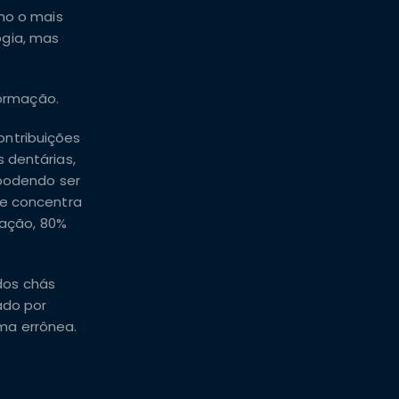
omo o mais
ogia, mas
formação.
ontribuições
 dentárias,
 podendo ser
se concentra
ração, 80%
dos chás
ado por
rma errônea.