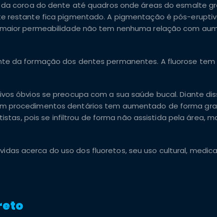
xo da coroa do dente até quadros onde áreas do esmalte 
e restante fica pigmentado. A pigmentação é pós-eruptiv
sa maior permeabilidade não tem nenhuma relação com au
nte da formação dos dentes permanentes. A fluorose tem
vos óbvios se preocupa com a sua saúde bucal. Diante dis
em procedimentos dentários tem aumentado de forma gra
istas, pois se infiltrou de forma não assistida pela área, m
 dúvidas acerca do uso dos fluoretos, seu uso cultural, medi
reto