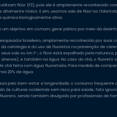
o utilizam flúor (F2), pois ele é amplamente reconhecido c
altamente tóxico. E sim, usamos sais de flúor na Odontol
 química biologicamente ativa.
m um objetivo em comum, gerar pânico por meio da desin
pesquisador brasileiro, amplamente reconhecido por suas c
da cariologia e do uso de fluoretos na prevenção de cáries
 seus sais ou íon F-, o flúor está espalhado pela natureza,
a sinensis), e também na água. No caso do chá, o fluoreto 
de chá feita com água fluoretada. Para medida de compa
nas 20% de água.
reza pelo bem-estar e longevidade, o consumo frequente 
do às culturas ocidentais sem risco para saúde, fato ignor
fluoreto, sendo também divulgado por profissionais de fo