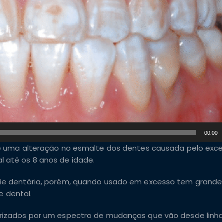
00:00
a é uma alteração no esmalte dos dentes causada pelo exce
 até os 8 anos de idade.
rie dentária, porém, quando usado em excesso tem grande 
te dental.
terizados por um espectro de mudanças que vão desde lin