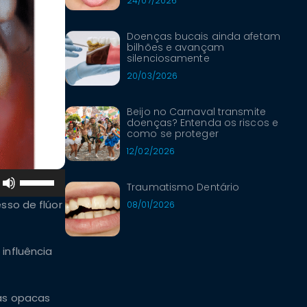
24/07/2026
Doenças bucais ainda afetam
bilhões e avançam
silenciosamente
20/03/2026
Beijo no Carnaval transmite
doenças? Entenda os riscos e
como se proteger
12/02/2026
Use
Traumatismo Dentário
as
sso de flúor
08/01/2026
setas
para
cima
influência
ou
para
baixo
has opacas