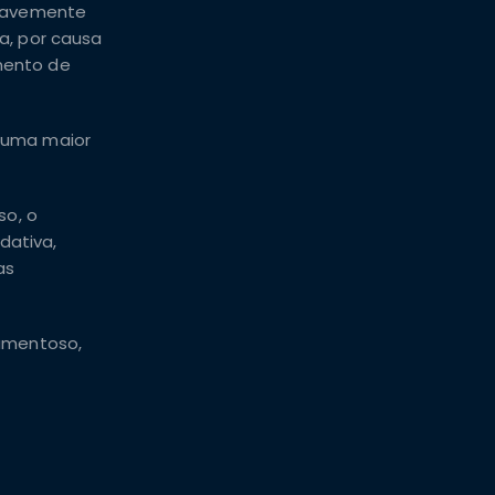
para
gravemente
aumentar
a, por causa
ou
mento de
diminuir
o
volume.
 uma maior
so, o
dativa,
as
camentoso,