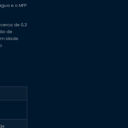
água e o MFP
cerca de 0,3
ção de
em idade
o
sde