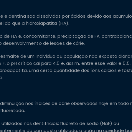
e e dentina são dissolvidos por ácidos devido aos acúmul
el do que a hidroxiapatita (HA).
ção de HA e, concomitante, precipitação de FA, contrabala
 o desenvolvimento de lesões de cárie.
 o esmalte de um indivíduo ou população não exposta diari
 o pH crítico cai para 4,5 e, assim, entre esse valor e 5,
roxiapatita, uma certa quantidade dos íons cálcios e fosf
a.
 diminuição nos índices de cárie observados hoje em todo
fluoretada.
lizados nos dentifrícios: fluoreto de sódio (NaF) ou
dentemente do composto utilizado, a ação na cavidade buc