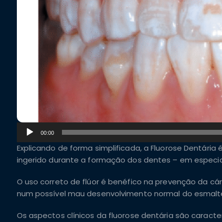
Tocador
00:00
de
Explicando de forma simplificada, a Fluorose Dentári
áudio
ingerido durante a formação dos dentes – em especial
O uso correto de flúor é benéfico na prevenção da cá
num possível mau desenvolvimento normal do esmal
Os aspectos clínicos da fluorose dentária são carac