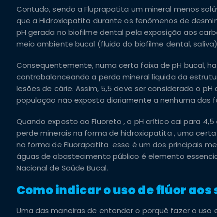
Contudo, sendo a Fluprapatita um mineral menos solúv
que a Hidroxiapatita durante os fenômenos de desmi
pH gerada no biofilme dental pela exposição aos carb
meio ambiente bucal (fluido do biofilme dental, saliva)
Consequentemente, numa certa faixa de pH bucal, have
contrabalanceando a perda mineral líquida da estrut
lesões de cárie. Assim, 5,5 deve ser considerado o p
população não exposta diariamente a nenhuma das fo
Quando exposto ao Fluoreto , o pH crítico cai para 4,
perde minerais na forma de hidroxiapatita , uma certa
na forma de Fluorapatita esse é um dos principais m
águas de abastecimento público é elemento essencial
Nacional de Saúde Bucal.
Como indicar o uso de flúor aos
Uma das maneiras de entender o porquê fazer o uso e