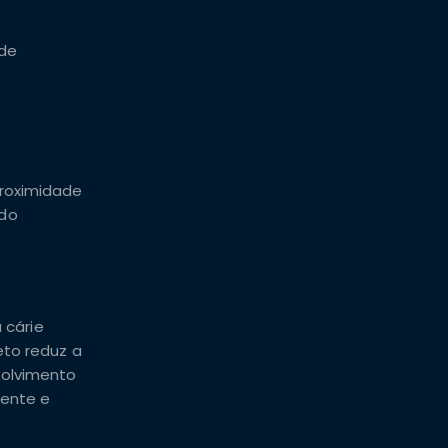
 de
proximidade
ido
 cárie
eto reduz a
volvimento
iente e