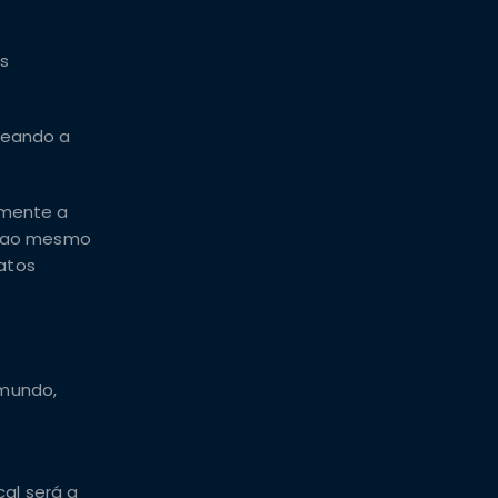
os
nceando a
amente a
5, ao mesmo
atos
 mundo,
al será a