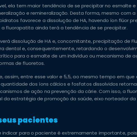
el, ela tem maior tendência de se precipitar no esmalte e
neralização e remineralização. Desta forma, mesmo com a
oidratos favorece a dissolução de HA, havendo íon flúor pr
 a fluorapatita ainda terá a tendência de se precipitar.
rá dissolução de HA e, concomitante, precipitação de Flu
ura dental e, consequentemente, retardando o desenvolvi
H crítico para o esmalte de um indivíduo ou mecanismo de 
rmas de fluoretos.
5 e, assim, entre esse valor e 5,5, ao mesmo tempo em que
 quantidade dos íons cálcios e fosfatos dissolvidos retor
ecanismos de ação na prevenção da cárie. Com isso, a flu
 da estratégia de promoção da saúde, eixo norteador da P
 seus pacientes
 indicar para o paciente é extremamente importante, poi