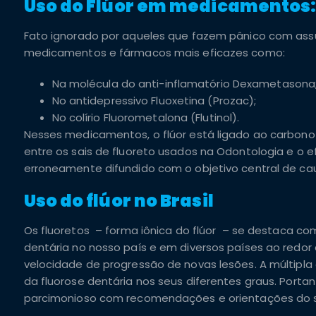
Uso do Flúor em medicamentos
Fato ignorado por aqueles que fazem pânico com assu
medicamentos e fármacos mais eficazes como:
Na molécula do anti-inflamatório Dexametasona
No antidepressivo Fluoxetina (Prozac);
No colírio Fluorometalona (Flutinol).
Nesses medicamentos, o flúor está ligado ao carbono 
entre os sais de fluoreto usados na Odontologia e o 
erroneamente difundido com o objetivo central de ca
Uso do flúor no Brasil
Os fluoretos
– forma iônica do flúor – se destaca como
dentária no nosso país e em diversos países ao redor 
velocidade de progressão de novas lesões. A múltipla
da fluorose dentária nos seus diferentes graus. Porta
parcimonioso com recomendações e orientações do s