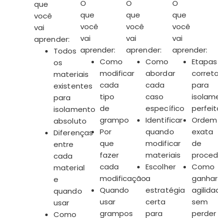
O
O
O
que
que
que
que
você
você
você
você
vai
vai
vai
vai
aprender:
aprender:
aprender:
aprender:
Todos
Como
Como
Etapas
os
modificar
abordar
corret
materiais
cada
cada
para
existentes
tipo
caso
isolam
para
de
específico
perfeit
isolamento
grampo
Identificar
Ordem
absoluto
Por
quando
exata
Diferenças
que
modificar
de
entre
fazer
materiais
proced
cada
cada
Escolher
Como
material
modificação
a
ganhar
e
Quando
estratégia
agilida
quando
usar
certa
sem
usar
grampos
para
perder
Como