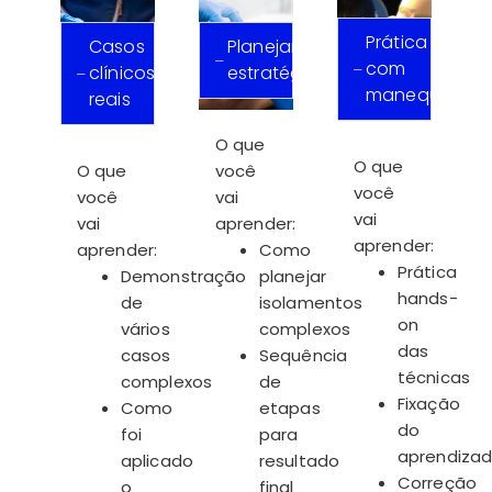
Prática
Casos
Planejamento
com
clínicos
estratégico
manequins
reais
O que
O que
O que
você
você
você
vai
vai
vai
aprender:
aprender:
aprender:
Como
Prática
Demonstração
planejar
hands-
de
isolamentos
on
vários
complexos
das
casos
Sequência
técnicas
complexos
de
Fixação
Como
etapas
do
foi
para
aprendiza
aplicado
resultado
Correção
o
final