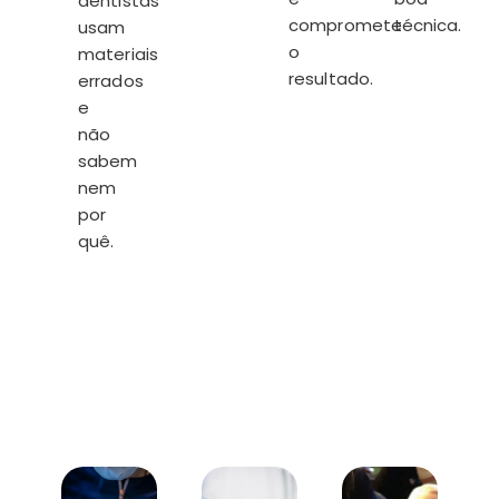
dentistas
compromete
técnica.
usam
o
materiais
resultado.
errados
e
não
sabem
nem
por
quê.