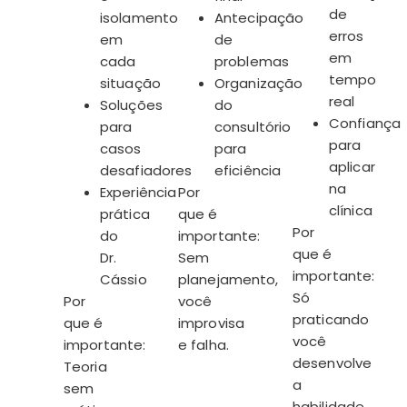
de
isolamento
Antecipação
erros
em
de
em
cada
problemas
tempo
situação
Organização
real
Soluções
do
Confiança
para
consultório
para
casos
para
aplicar
desafiadores
eficiência
na
Experiência
Por
clínica
prática
que é
Por
do
importante:
que é
Dr.
Sem
importante:
Cássio
planejamento,
Só
Por
você
praticando
que é
improvisa
você
importante:
e falha.
desenvolve
Teoria
a
sem
habilidade