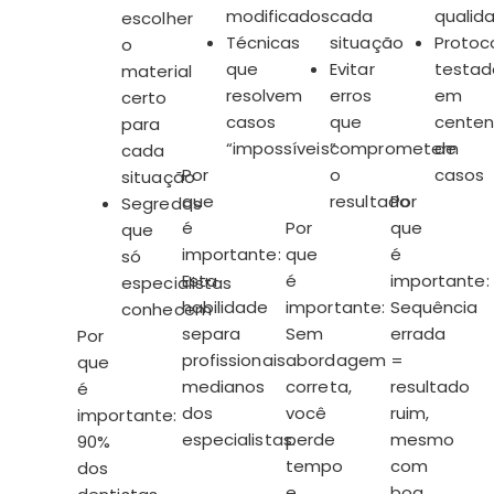
modificados
cada
qualid
escolher
Técnicas
situação
Protoc
o
que
Evitar
testad
material
resolvem
erros
em
certo
casos
que
cente
para
“impossíveis”
comprometem
de
cada
Por
o
casos
situação
que
resultado
Por
Segredos
é
Por
que
que
importante:
que
é
só
Esta
é
importante:
especialistas
habilidade
importante:
Sequência
conhecem
separa
Sem
errada
Por
profissionais
abordagem
=
que
medianos
correta,
resultado
é
dos
você
ruim,
importante:
especialistas.
perde
mesmo
90%
tempo
com
dos
e
boa