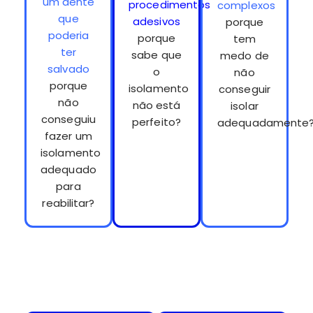
um dente
procedimentos
complexos
que
adesivos
porque
poderia
porque
tem
ter
sabe que
medo de
salvado
o
não
porque
isolamento
conseguir
não
não está
isolar
conseguiu
perfeito?
adequadamente
fazer um
isolamento
adequado
para
reabilitar?