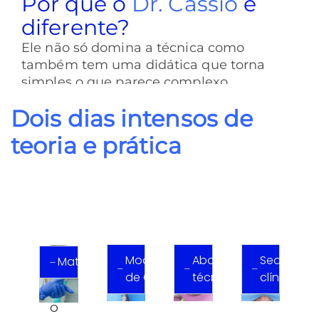
Por que o
Dr. Cássio
é
diferente?
Ele não só domina a técnica como
também tem uma didática que torna
simples o que parece complexo.
Dois dias intensos de
teoria e prática
Modificação
Abordagem
Sequênci
Materiais
de Grampos
técnica
clínica
O